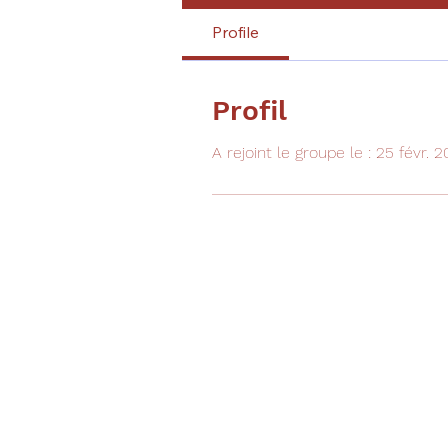
Profile
Profil
A rejoint le groupe le : 25 févr. 