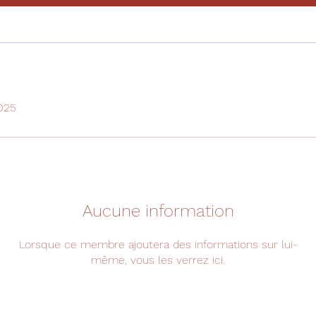
2025
Aucune information
Lorsque ce membre ajoutera des informations sur lui-
même, vous les verrez ici.