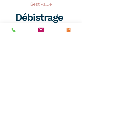
Best Value
Débistrage
chimique
€
300
300 €
Installation tubée bistrée
Valide jusqu'à annulation
Select