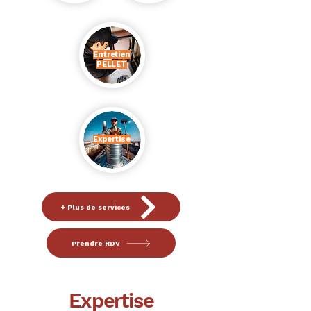
Entretien
PELLET
Expertise
+ Plus de services
Prendre RDV
Expertise