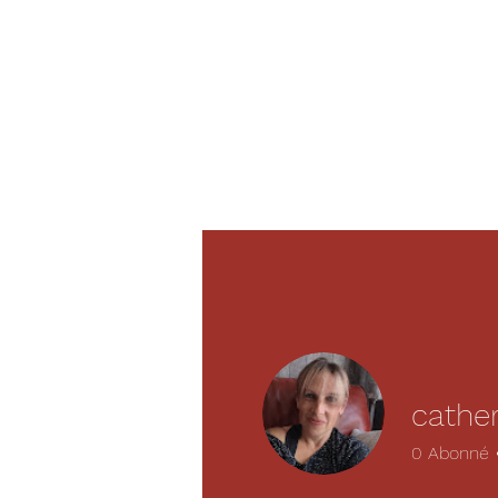
cather
0
Abonné