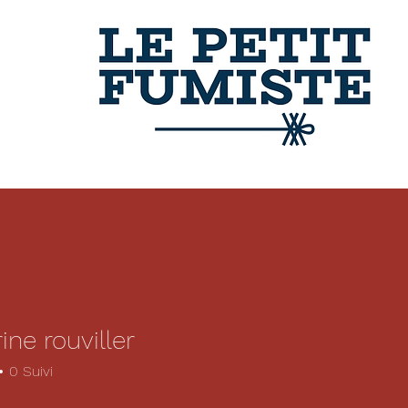
ine rouviller
0
Suivi