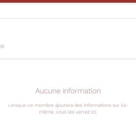
026
Aucune information
Lorsque ce membre ajoutera des informations sur lui-
même, vous les verrez ici.