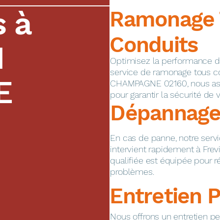
s à
Ramonage 
Conduits
N
Optimisez la performance de 
service de ramonage tous c
E
CHAMPAGNE 02160, nous as
pour garantir la sécurité de v
Dépannage
En cas de panne, notre ser
intervient rapidement à Frev
qualifiée est équipée pour 
problèmes.
Entretien 
Nous offrons un entretien pe