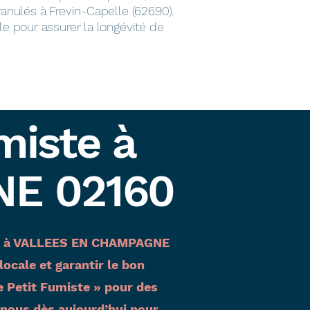
ranulés à Frevin-Capelle (62690).
le pour assurer la longévité de
miste à
E 02160
ptés à VALLEES EN CHAMPAGNE
ocale et garantir le bon
 Petit Fumiste » pour des
ous dès aujourd’hui pour