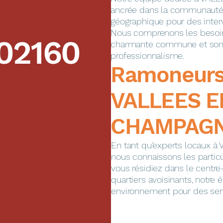
N
ancrée dans la communauté l
géographique pour des interv
Nous comprenons les besoin
02160
charmante commune et somm
professionnalisme.
​​​​Ramoneur
VALLEES E
CHAMPAGN
En tant qu’experts locaux
nous connaissons les partic
vous résidiez dans le centre-
quartiers avoisinants, notre é
environnement pour des serv