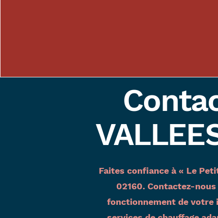
Contac
VALLEE
Faites confiance à « Le Pe
02160. Contactez-nous d
fonctionnement de votre 
services de chauffage a