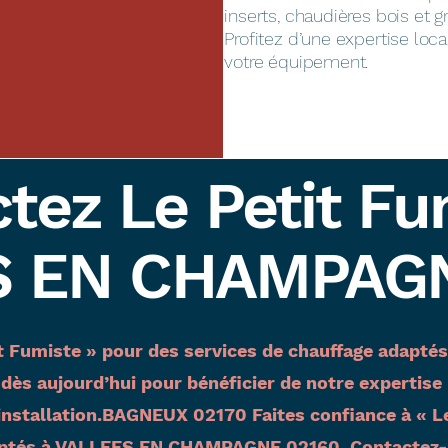
inserts, chaudières bois et g
Profitez d’une expertise loca
votre équipement.
tez Le Petit Fu
S EN CHAMPAGN
tit Fumiste » pour des services de chauffage ada
ès aujourd’hui pour bénéficier de notre expertise l
installation.BAGNEUX 02170 Faites confiance à « Le
daptés à VALLEES EN CHAMPAGNE 02160. Contactez-n