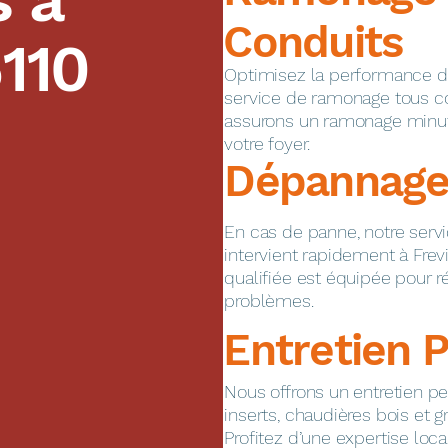
Conduits
110
Optimisez la performance de 
service de ramonage tous c
assurons un ramonage minuti
votre foyer.
Dépannage
En cas de panne, notre ser
intervient rapidement à Frev
qualifiée est équipée pour 
problèmes.
Entretien 
Nous offrons un entretien pe
inserts, chaudières bois et g
Profitez d’une expertise loca