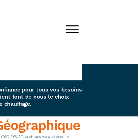
onfiance pour tous vos besoins
ient font de nous le choix
e chauffage.
Géographique
OIS 95110 est ancrée dans la