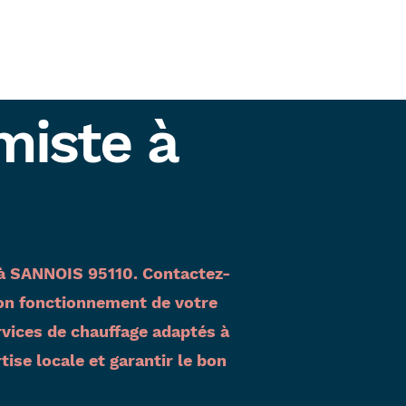
miste à
s à SANNOIS 95110. Contactez-
 bon fonctionnement de votre
rvices de chauffage adaptés à
se locale et garantir le bon