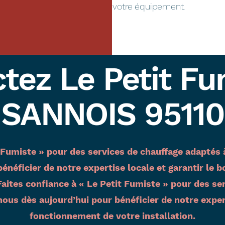
votre équipement.
tez Le Petit Fu
SANNOIS 95110
t Fumiste » pour des services de chauffage adapté
énéficier de notre expertise locale et garantir le
ites confiance à « Le Petit Fumiste » pour des se
us dès aujourd’hui pour bénéficier de notre experti
fonctionnement de votre installation.