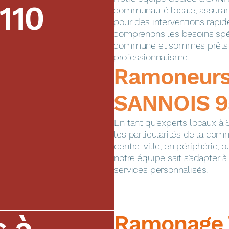
110
communauté locale, assuran
pour des interventions rapid
comprenons les besoins spé
commune et sommes prêts à
professionnalisme.
​​​​Ramoneur
SANNOIS 9
En tant qu’experts locaux à
les particularités de la com
centre-ville, en périphérie, o
notre équipe sait s’adapter 
services personnalisés.
s à
Ramonage 