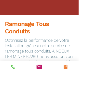
Ramonage Tous
Conduits
Optimisez la performance de votre
installation grâce à notre service de
ramonage tous conduits. À NOEUX
LES MINES 62290, nous assurons un
ramonage minutieux pour garantir la
sécurité de votre foyer.
Dépannage Express
En cas de panne, notre service de
dépannage toutes marques
intervient rapidement à Frevin-
Capelle (62690). Notre équipe
qualifiée est équipée pour résoudre