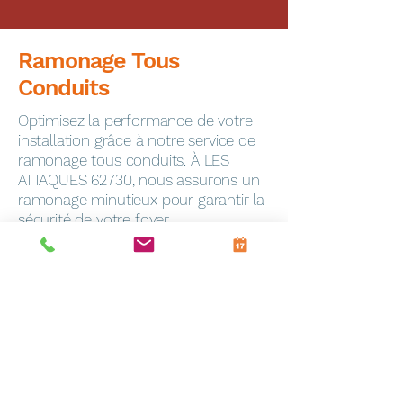
Ramonage Tous
Conduits
Optimisez la performance de votre
installation grâce à notre service de
ramonage tous conduits. À LES
ATTAQUES 62730, nous assurons un
ramonage minutieux pour garantir la
sécurité de votre foyer.
Dépannage Express
En cas de panne, notre service de
dépannage toutes marques
intervient rapidement à Frevin-
Capelle (62690). Notre équipe
qualifiée est équipée pour résoudre
efficacement tous les problèmes.