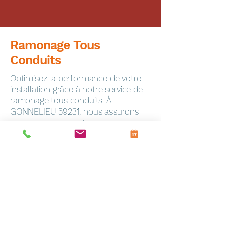
Ramonage Tous
Conduits
Optimisez la performance de votre
installation grâce à notre service de
ramonage tous conduits. À
GONNELIEU 59231, nous assurons
un ramonage minutieux pour
garantir la sécurité de votre foyer.
Dépannage Express
En cas de panne, notre service de
dépannage toutes marques
intervient rapidement à Frevin-
Capelle (62690). Notre équipe
qualifiée est équipée pour résoudre