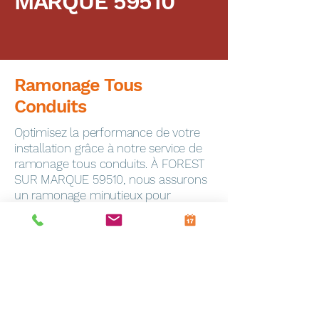
MARQUE 59510
Ramonage Tous
Conduits
Optimisez la performance de votre
installation grâce à notre service de
ramonage tous conduits. À FOREST
SUR MARQUE 59510, nous assurons
un ramonage minutieux pour
garantir la sécurité de votre foyer.
Dépannage Express
En cas de panne, notre service de
dépannage toutes marques
intervient rapidement à Frevin-
Capelle (62690). Notre équipe