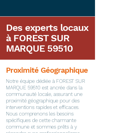
Des experts locaux
à FOREST SUR
MARQUE 59510
Proximité Géographique
​Notre équipe dédiée à FOREST SUR
MARQUE 59510 est ancrée dans la
communauté locale, assurant une
proximité géographique pour des
interventions rapides et efficaces.
Nous comprenons les besoins
spécifiques de cette charmante
commune et sommes prêts à y