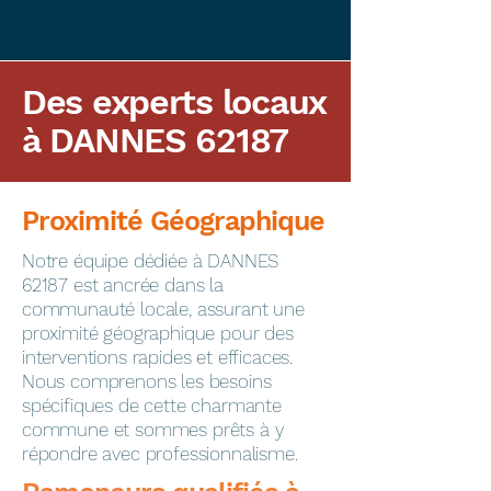
Des experts locaux
à DANNES 62187
Proximité Géographique
​Notre équipe dédiée à DANNES
62187 est ancrée dans la
communauté locale, assurant une
proximité géographique pour des
interventions rapides et efficaces.
Nous comprenons les besoins
spécifiques de cette charmante
commune et sommes prêts à y
répondre avec professionnalisme.