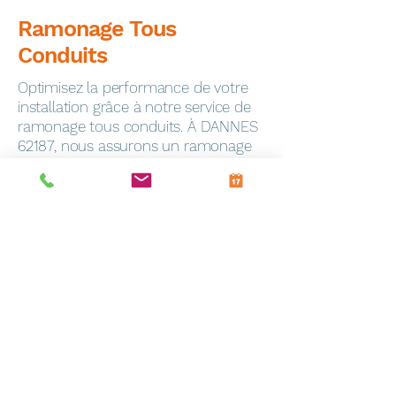
Ramonage Tous
Conduits
Optimisez la performance de votre
installation grâce à notre service de
ramonage tous conduits. À DANNES
62187, nous assurons un ramonage
minutieux pour garantir la sécurité de
votre foyer.
Dépannage Express
En cas de panne, notre service de
dépannage toutes marques
intervient rapidement à Frevin-
Capelle (62690). Notre équipe
qualifiée est équipée pour résoudre
efficacement tous les problèmes.
Entretien Personnalisé