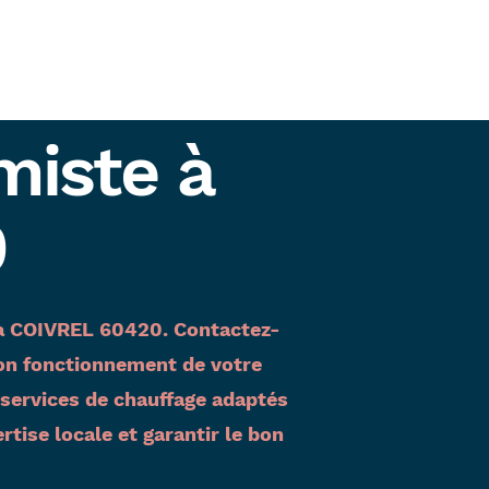
miste à
0
s à COIVREL 60420. Contactez-
 bon fonctionnement de votre
services de chauffage adaptés
ise locale et garantir le bon