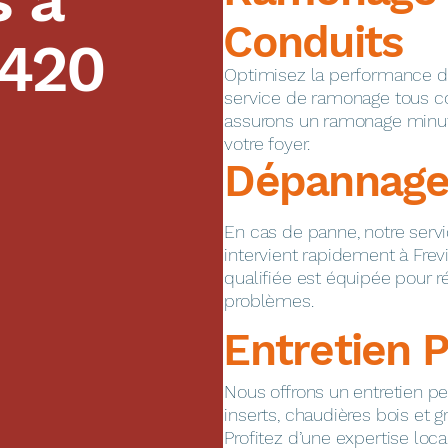
Conduits
420
Optimisez la performance de 
service de ramonage tous c
assurons un ramonage minuti
votre foyer.
Dépannage
En cas de panne, notre ser
intervient rapidement à Frev
qualifiée est équipée pour 
problèmes.
Entretien 
Nous offrons un entretien pe
inserts, chaudières bois et g
Profitez d’une expertise loca