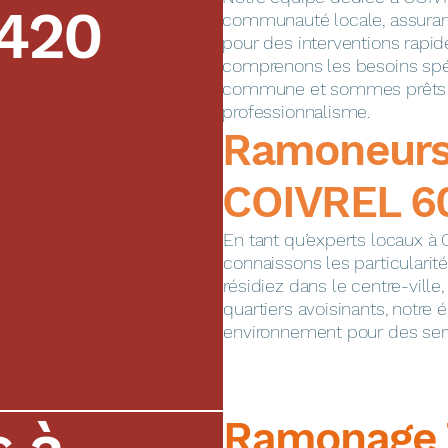
420
communauté locale, assuran
pour des interventions rapid
comprenons les besoins spé
commune et sommes prêts à
professionnalisme.
​​​​Ramoneur
COIVREL 6
En tant qu’experts locaux à
connaissons les particulari
résidiez dans le centre-ville
quartiers avoisinants, notre é
environnement pour des serv
s à
Ramonage 