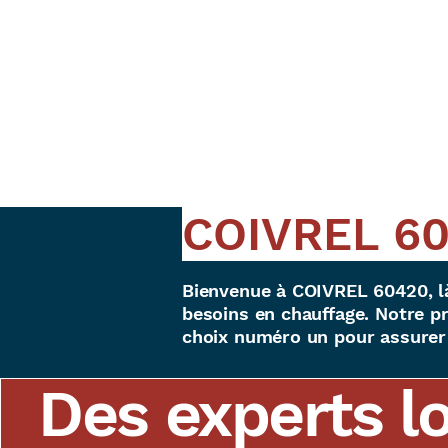
COIVREL 6
< Back
Bienvenue à COIVREL 60420, là
besoins en chauffage. Notre pr
choix numéro un pour assurer 
Des experts l