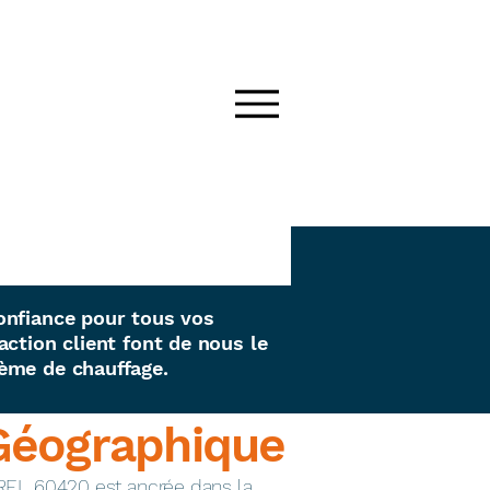
onfiance pour tous vos
ction client font de nous le
tème de chauffage.
Géographique
REL 60420 est ancrée dans la