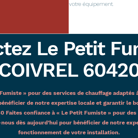
votre équipement.
tez Le Petit Fu
COIVREL 6042
t Fumiste » pour des services de chauffage adapté
énéficier de notre expertise locale et garantir le
 Faites confiance à « Le Petit Fumiste » pour des 
ous dès aujourd’hui pour bénéficier de notre expert
fonctionnement de votre installation.