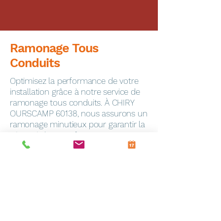
Ramonage Tous
Conduits
Optimisez la performance de votre
installation grâce à notre service de
ramonage tous conduits. À CHIRY
OURSCAMP 60138, nous assurons un
ramonage minutieux pour garantir la
sécurité de votre foyer.
Dépannage Express
En cas de panne, notre service de
dépannage toutes marques
intervient rapidement à Frevin-
Capelle (62690). Notre équipe
qualifiée est équipée pour résoudre