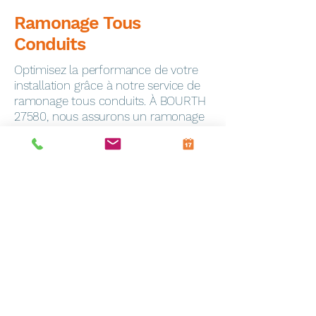
Ramonage Tous
Conduits
Optimisez la performance de votre
installation grâce à notre service de
ramonage tous conduits. À BOURTH
27580, nous assurons un ramonage
minutieux pour garantir la sécurité de
votre foyer.
Dépannage Express
En cas de panne, notre service de
dépannage toutes marques
intervient rapidement à Frevin-
Capelle (62690). Notre équipe
qualifiée est équipée pour résoudre
efficacement tous les problèmes.
Entretien Personnalisé