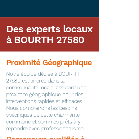
Des experts locaux
à BOURTH 27580
Proximité Géographique
​Notre équipe dédiée à BOURTH
27580 est ancrée dans la
communauté locale, assurant une
proximité géographique pour des
interventions rapides et efficaces.
Nous comprenons les besoins
spécifiques de cette charmante
commune et sommes prêts à y
répondre avec professionnalisme.