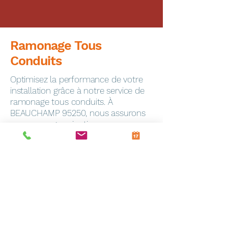
Ramonage Tous
Conduits
Optimisez la performance de votre
installation grâce à notre service de
ramonage tous conduits. À
BEAUCHAMP 95250, nous assurons
un ramonage minutieux pour
garantir la sécurité de votre foyer.
Dépannage Express
En cas de panne, notre service de
dépannage toutes marques
intervient rapidement à Frevin-
Capelle (62690). Notre équipe
qualifiée est équipée pour résoudre