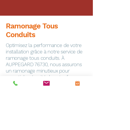
Ramonage Tous
Conduits
Optimisez la performance de votre
installation grâce à notre service de
ramonage tous conduits. À
AUPPEGARD 76730, nous assurons
un ramonage minutieux pour
garantir la sécurité de votre foyer.
Dépannage Express
En cas de panne, notre service de
dépannage toutes marques
intervient rapidement à Frevin-
Capelle (62690). Notre équipe
qualifiée est équipée pour résoudre