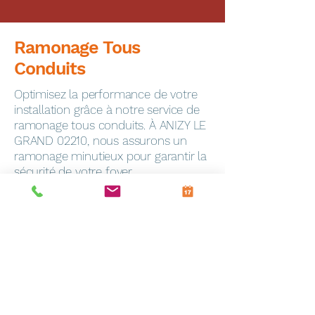
Ramonage Tous
Conduits
Optimisez la performance de votre
installation grâce à notre service de
ramonage tous conduits. À ANIZY LE
GRAND 02210, nous assurons un
ramonage minutieux pour garantir la
sécurité de votre foyer.
Dépannage Express
En cas de panne, notre service de
dépannage toutes marques
intervient rapidement à Frevin-
Capelle (62690). Notre équipe
qualifiée est équipée pour résoudre
efficacement tous les problèmes.