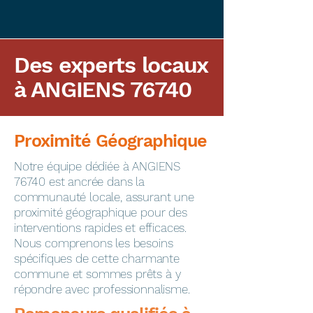
Des experts locaux
à ANGIENS 76740
Proximité Géographique
​Notre équipe dédiée à ANGIENS
76740 est ancrée dans la
communauté locale, assurant une
proximité géographique pour des
interventions rapides et efficaces.
Nous comprenons les besoins
spécifiques de cette charmante
commune et sommes prêts à y
répondre avec professionnalisme.