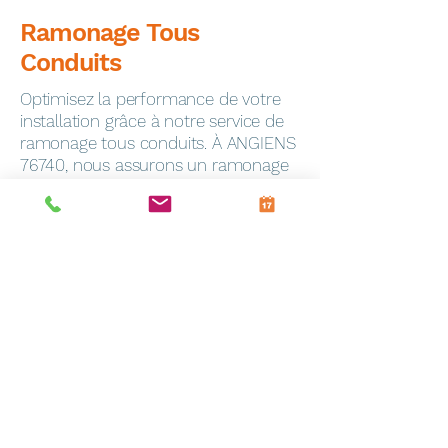
Ramonage Tous
Conduits
Optimisez la performance de votre
installation grâce à notre service de
ramonage tous conduits. À ANGIENS
76740, nous assurons un ramonage
minutieux pour garantir la sécurité de
votre foyer.
Dépannage Express
En cas de panne, notre service de
dépannage toutes marques
intervient rapidement à Frevin-
Capelle (62690). Notre équipe
qualifiée est équipée pour résoudre
efficacement tous les problèmes.
Entretien Personnalisé