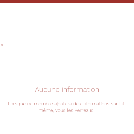
25
Aucune information
Lorsque ce membre ajoutera des informations sur lui-
même, vous les verrez ici.