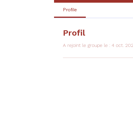
Profile
Profil
A rejoint le groupe le : 4 oct. 20