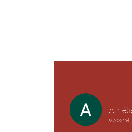
Améli
0
Abonné