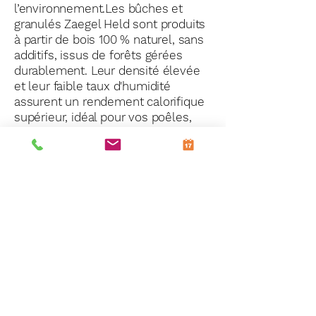
l’environnement.Les bûches et
granulés Zaegel Held sont produits
à partir de bois 100 % naturel, sans
additifs, issus de forêts gérées
durablement. Leur densité élevée
et leur faible taux d'humidité
assurent un rendement calorifique
supérieur, idéal pour vos poêles,
cheminées, ou chaudières à bois.
Le Petit Fumiste
Mentions légales
Politique de confidentialité
Politique de retour
Politique d’expédition et de livraison
Nos partenaires
Interventions toutes marques