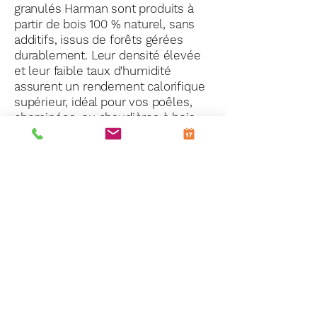
granulés Harman sont produits à
partir de bois 100 % naturel, sans
additifs, issus de forêts gérées
durablement. Leur densité élevée
et leur faible taux d'humidité
assurent un rendement calorifique
supérieur, idéal pour vos poêles,
cheminées, ou chaudières à bois.
Le Petit Fumiste
Mentions légales
Politique de confidentialité
Politique de retour
Politique d’expédition et de livraison
Nos partenaires
Interventions toutes marques
Interventions dans les Hauts de