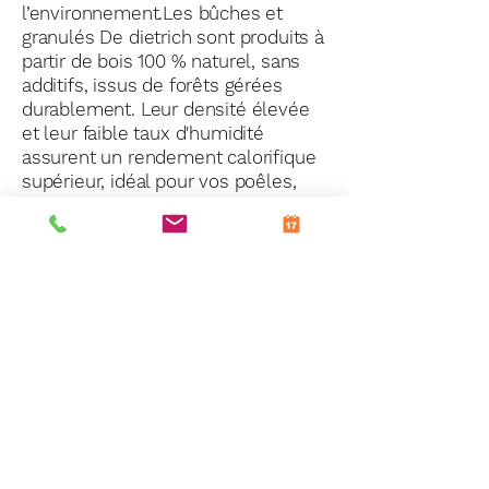
l’environnement.Les bûches et
granulés De dietrich sont produits à
partir de bois 100 % naturel, sans
additifs, issus de forêts gérées
durablement. Leur densité élevée
et leur faible taux d'humidité
assurent un rendement calorifique
supérieur, idéal pour vos poêles,
cheminées, ou chaudières à bois.
Le Petit Fumiste
Mentions légales
Politique de confidentialité
Politique de retour
Politique d’expédition et de livraison
Nos partenaires
Interventions toutes marques