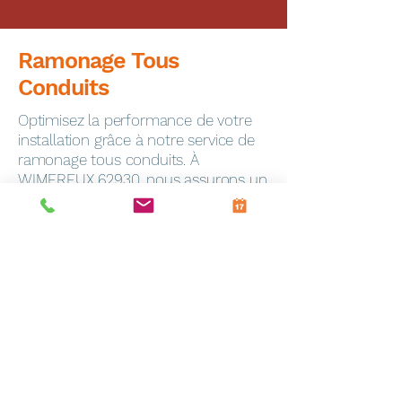
Ramonage Tous
Conduits
Optimisez la performance de votre
installation grâce à notre service de
ramonage tous conduits. À
WIMEREUX 62930, nous assurons un
ramonage minutieux pour garantir la
sécurité de votre foyer.
Dépannage Express
En cas de panne, notre service de
dépannage toutes marques
intervient rapidement à Frevin-
Capelle (62690). Notre équipe
qualifiée est équipée pour résoudre
efficacement tous les problèmes.