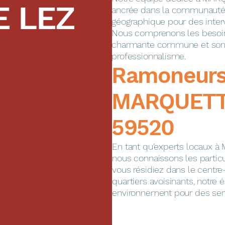
 LEZ
ancrée dans la communauté l
géographique pour des interv
Nous comprenons les besoin
charmante commune et somm
professionnalisme.
​​​​Ramoneur
MARQUETTE
59520
En tant qu’experts locaux 
nous connaissons les partic
vous résidiez dans le centre-
quartiers avoisinants, notre é
environnement pour des serv