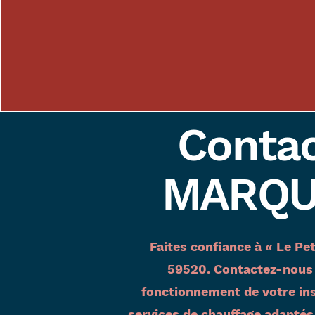
Contac
MARQUE
Faites confiance à « Le P
59520. Contactez-nous d
fonctionnement de votre ins
services de chauffage adapté