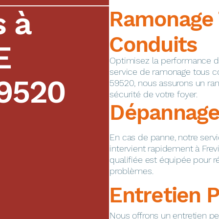
s à
Ramonage 
Conduits
E
Optimisez la performance de 
service de ramonage tous 
59520
59520, nous assurons un ram
sécurité de votre foyer.
Dépannage
En cas de panne, notre ser
intervient rapidement à Frev
qualifiée est équipée pour 
problèmes.
Entretien 
Nous offrons un entretien pe