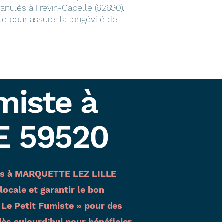
ranulés à Frevin-Capelle (62690).
le pour assurer la longévité de
miste à
E 59520
ptés à MARQUETTE LEZ LILLE
ocale et garantir le bon
 Le Petit Fumiste » pour des
s aujourd’hui pour bénéficier