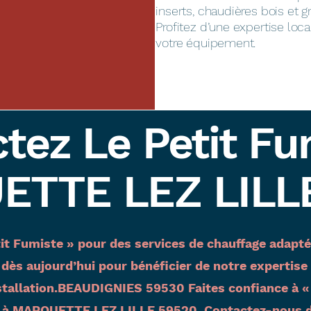
inserts, chaudières bois et g
Profitez d’une expertise loca
votre équipement.
tez Le Petit Fu
TTE LEZ LILL
etit Fumiste » pour des services de chauffage ada
ès aujourd’hui pour bénéficier de notre expertise l
tallation.BEAUDIGNIES 59530 Faites confiance à «
s à MARQUETTE LEZ LILLE 59520. Contactez-nous dè