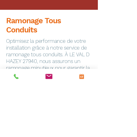
Ramonage Tous
Conduits
Optimisez la performance de votre
installation grâce à notre service de
ramonage tous conduits. À LE VAL D
HAZEY 27940, nous assurons un
ramonage minutieux pour garantir la
sécurité de votre foyer.
Dépannage Express
En cas de panne, notre service de
dépannage toutes marques
intervient rapidement à Frevin-
Capelle (62690). Notre équipe
qualifiée est équipée pour résoudre
efficacement tous les problèmes.