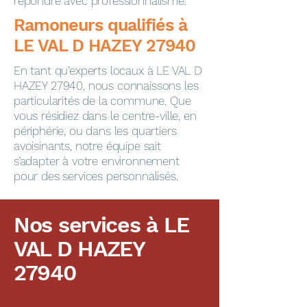
répondre avec professionnalisme.
​​​​Ramoneurs qualifiés à
LE VAL D HAZEY 27940
En tant qu’experts locaux à LE VAL D
HAZEY 27940, nous connaissons les
particularités de la commune. Que
vous résidiez dans le centre-ville, en
périphérie, ou dans les quartiers
avoisinants, notre équipe sait
s’adapter à votre environnement
pour des services personnalisés.
Nos services à LE
VAL D HAZEY
27940