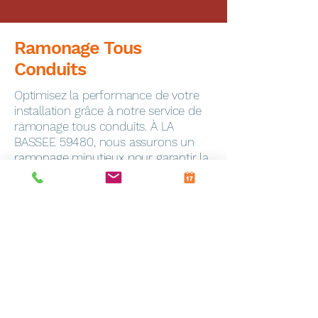
Ramonage Tous
Conduits
Optimisez la performance de votre
installation grâce à notre service de
ramonage tous conduits. À LA
BASSEE 59480, nous assurons un
ramonage minutieux pour garantir la
sécurité de votre foyer.
Dépannage Express
En cas de panne, notre service de
dépannage toutes marques
intervient rapidement à Frevin-
Capelle (62690). Notre équipe
qualifiée est équipée pour résoudre
efficacement tous les problèmes.