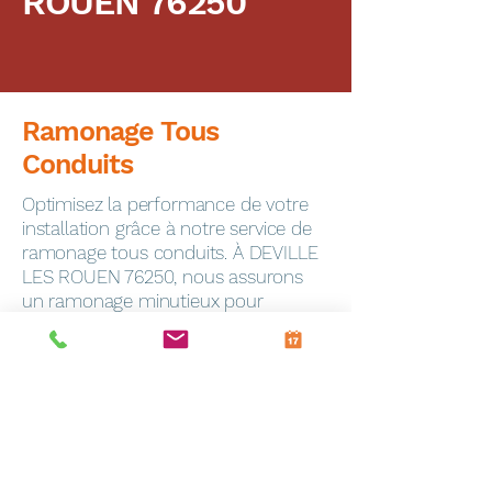
ROUEN 76250
Ramonage Tous
Conduits
Optimisez la performance de votre
installation grâce à notre service de
ramonage tous conduits. À DEVILLE
LES ROUEN 76250, nous assurons
un ramonage minutieux pour
garantir la sécurité de votre foyer.
Dépannage Express
En cas de panne, notre service de
dépannage toutes marques
intervient rapidement à Frevin-
Capelle (62690). Notre équipe