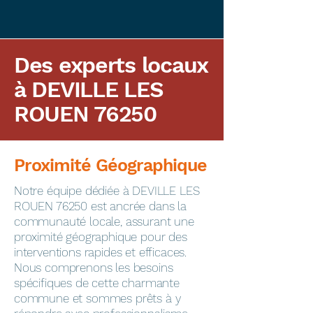
Des experts locaux
à DEVILLE LES
ROUEN 76250
Proximité Géographique
​Notre équipe dédiée à DEVILLE LES
ROUEN 76250 est ancrée dans la
communauté locale, assurant une
proximité géographique pour des
interventions rapides et efficaces.
Nous comprenons les besoins
spécifiques de cette charmante
commune et sommes prêts à y