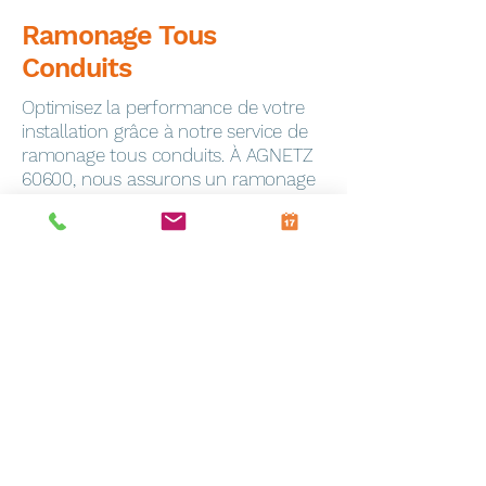
Ramonage Tous
Conduits
Optimisez la performance de votre
installation grâce à notre service de
ramonage tous conduits. À AGNETZ
60600, nous assurons un ramonage
minutieux pour garantir la sécurité de
votre foyer.
Dépannage Express
En cas de panne, notre service de
dépannage toutes marques
intervient rapidement à Frevin-
Capelle (62690). Notre équipe
qualifiée est équipée pour résoudre
efficacement tous les problèmes.
Entretien Personnalisé