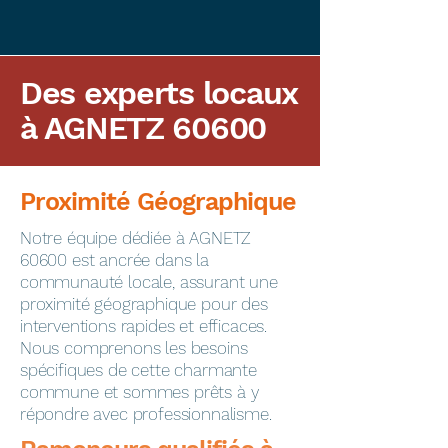
Des experts locaux
à AGNETZ 60600
Proximité Géographique
​Notre équipe dédiée à AGNETZ
60600 est ancrée dans la
communauté locale, assurant une
proximité géographique pour des
interventions rapides et efficaces.
Nous comprenons les besoins
spécifiques de cette charmante
commune et sommes prêts à y
répondre avec professionnalisme.