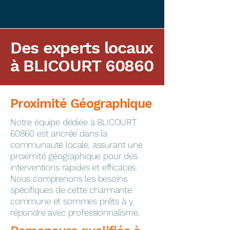
Des experts locaux
à BLICOURT 60860
Proximité Géographique
​Notre équipe dédiée à BLICOURT
60860 est ancrée dans la
communauté locale, assurant une
proximité géographique pour des
interventions rapides et efficaces.
Nous comprenons les besoins
spécifiques de cette charmante
commune et sommes prêts à y
répondre avec professionnalisme.