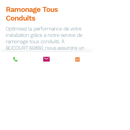
Ramonage Tous
Conduits
Optimisez la performance de votre
installation grâce à notre service de
ramonage tous conduits. À
BLICOURT 60860, nous assurons un
ramonage minutieux pour garantir la
sécurité de votre foyer.
Dépannage Express
En cas de panne, notre service de
dépannage toutes marques
intervient rapidement à Frevin-
Capelle (62690). Notre équipe
qualifiée est équipée pour résoudre
efficacement tous les problèmes.
Entretien Personnalisé