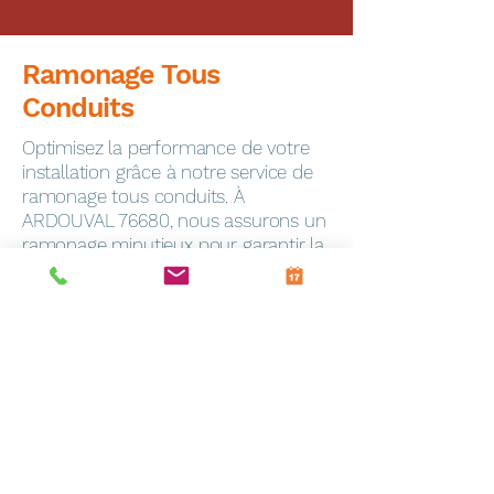
Ramonage Tous
Conduits
Optimisez la performance de votre
installation grâce à notre service de
ramonage tous conduits. À
ARDOUVAL 76680, nous assurons un
ramonage minutieux pour garantir la
sécurité de votre foyer.
Dépannage Express
En cas de panne, notre service de
dépannage toutes marques
intervient rapidement à Frevin-
Capelle (62690). Notre équipe
qualifiée est équipée pour résoudre
efficacement tous les problèmes.