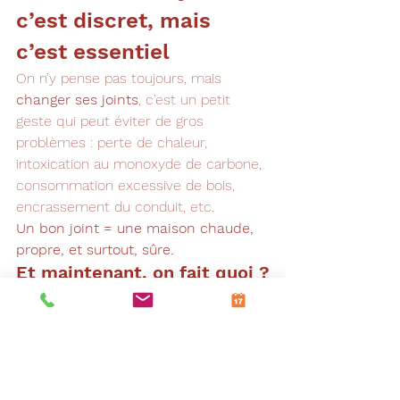
c’est discret, mais 
c’est essentiel
On n’y pense pas toujours, mais 
changer ses joints
, c’est un petit 
geste qui peut éviter de gros 
problèmes : perte de chaleur, 
intoxication au monoxyde de carbone, 
consommation excessive de bois, 
encrassement du conduit, etc.
Un bon joint = une maison chaude, 
propre, et surtout, sûre.
Et maintenant, on fait quoi ?
Si vous avez remarqué un ou 
plusieurs des signes ci-dessus, ne 
laissez pas traîner. 
Un remplacement 
de joint, c’est rapide et peu coûteux
, 
surtout comparé aux dégâts possibles 