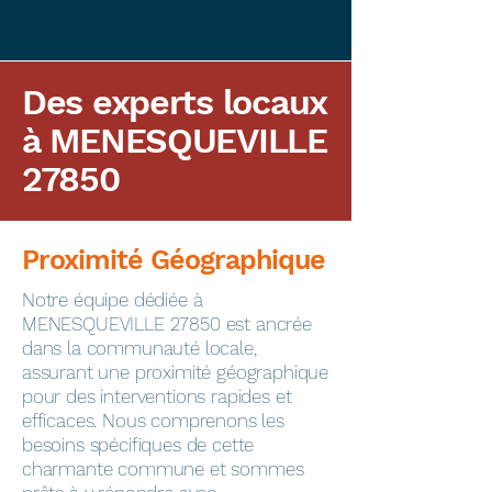
Des experts locaux
à MENESQUEVILLE
27850
Proximité Géographique
​Notre équipe dédiée à
MENESQUEVILLE 27850 est ancrée
dans la communauté locale,
assurant une proximité géographique
pour des interventions rapides et
efficaces. Nous comprenons les
besoins spécifiques de cette
charmante commune et sommes