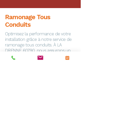
Ramonage Tous
Conduits
Optimisez la performance de votre
installation grâce à notre service de
ramonage tous conduits. À LA
DRENNE 60790, nous assurons un
ramonage minutieux pour garantir la
sécurité de votre foyer.
Dépannage Express
En cas de panne, notre service de
dépannage toutes marques
intervient rapidement à Frevin-
Capelle (62690). Notre équipe
qualifiée est équipée pour résoudre
efficacement tous les problèmes.