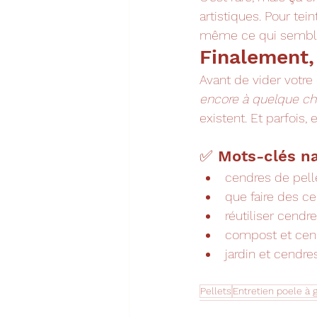
artistiques. Pour tei
même ce qui semble b
Finalement,
Avant de vider votre
encore à quelque ch
existent. Et parfois,
✅ Mots-clés na
cendres de pell
que faire des c
réutiliser cendr
compost et cen
jardin et cendre
Pellets
Entretien poele à 