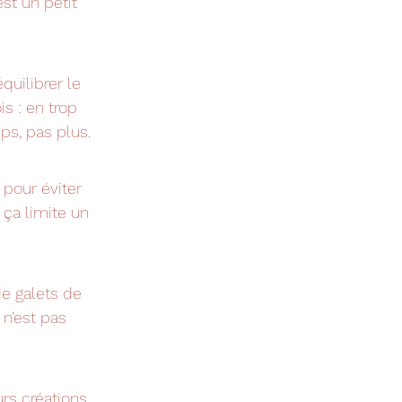
st un petit 
quilibrer le 
s : en trop 
ps, pas plus.
pour éviter 
 ça limite un 
de galets de 
n’est pas 
urs créations 