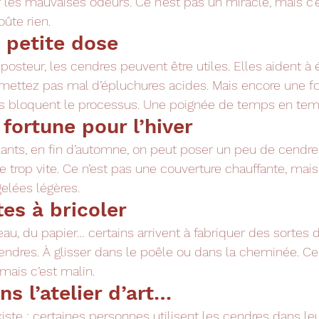
 les mauvaises odeurs. Ce n’est pas un miracle, mais c’e
oûte rien.
 petite dose
steur, les cendres peuvent être utiles. Elles aident à é
s mettez pas mal d’épluchures acides. Mais encore une foi
les bloquent le processus. Une poignée de temps en tem
 fortune pour l’hiver
ants, en fin d’automne, on peut poser un peu de cendre 
 trop vite. Ce n’est pas une couverture chauffante, mais
elées légères.
es à bricoler
au, du papier… certains arrivent à fabriquer des sortes 
endres. À glisser dans le poêle ou dans la cheminée. Ce 
mais c’est malin.
s l’atelier d’art…
xiste : certaines personnes utilisent les cendres dans le