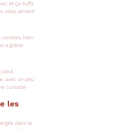
r, et ça suffit 
es, elles aiment 
 cendres, bien 
lus à grand-
n peut 
te, avec un peu 
e curiosité 
e les 
angée dans le 