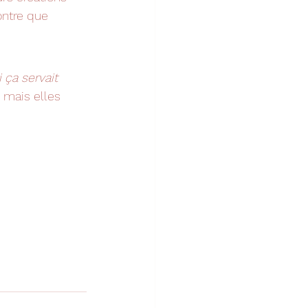
ontre que 
i ça servait 
 mais elles 