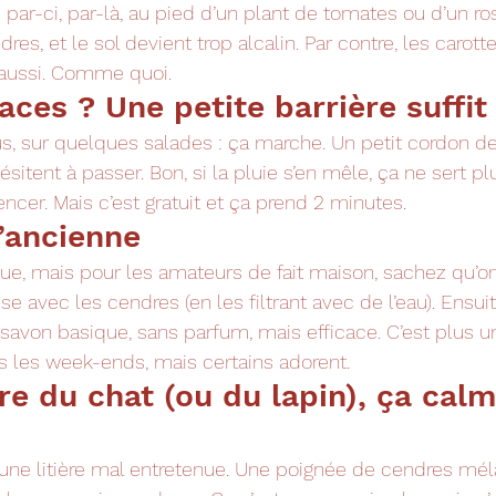
par-ci, par-là, au pied d’un plant de tomates ou d’un rosie
res, et le sol devient trop alcalin. Par contre, les carott
 aussi. Comme quoi.
aces ? Une petite barrière suffit
us, sur quelques salades : ça marche. Un petit cordon de
ésitent à passer. Bon, si la pluie s’en mêle, ça ne sert p
cer. Mais c’est gratuit et ça prend 2 minutes.
l’ancienne
ue, mais pour les amateurs de fait maison, sachez qu’o
se avec les cendres (en les filtrant avec de l’eau). Ensui
 savon basique, sans parfum, mais efficace. C’est plus un
us les week-ends, mais certains adorent.
ère du chat (ou du lapin), ça calm
une litière mal entretenue. Une poignée de cendres mél