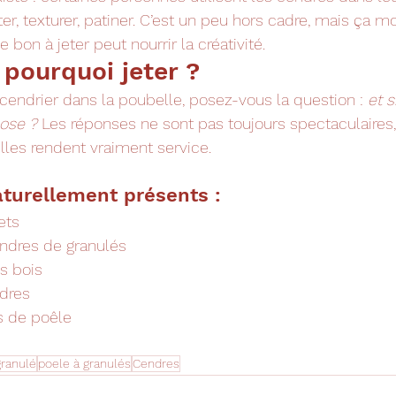
nter, texturer, patiner. C’est un peu hors cadre, mais ça m
on à jeter peut nourrir la créativité.
 pourquoi jeter ?
 cendrier dans la poubelle, posez-vous la question : 
et s
ose ?
 Les réponses ne sont pas toujours spectaculaires,
 elles rendent vraiment service.
turellement présents :
ets
endres de granulés
es bois
dres
s de poêle
granulé
poele à granulés
Cendres