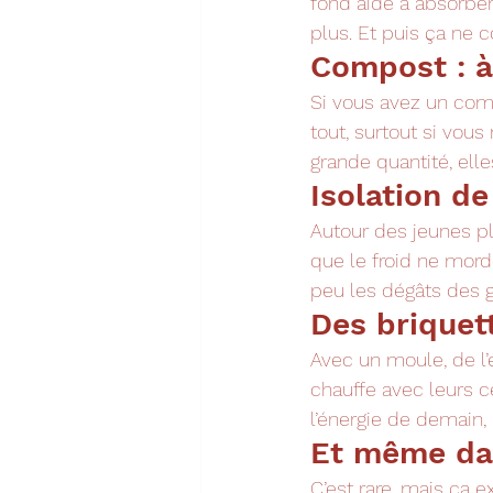
fond aide à absorber
plus. Et puis ça ne c
Compost : à
Si vous avez un compo
tout, surtout si vou
grande quantité, el
Isolation de
Autour des jeunes pl
que le froid ne morde
peu les dégâts des g
Des briquett
Avec un moule, de l’e
chauffe avec leurs c
l’énergie de demain, 
Et même dan
C’est rare, mais ça e