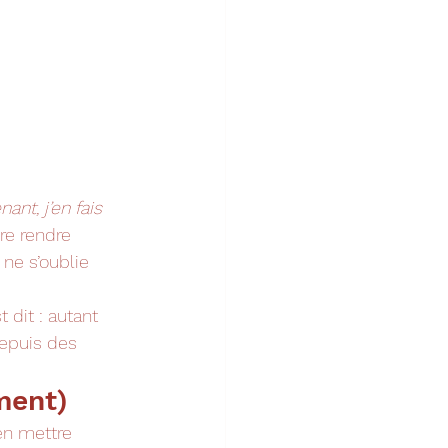
ant, j’en fais 
re rendre 
 ne s’oublie 
 dit : autant 
depuis des 
ment)
en mettre 