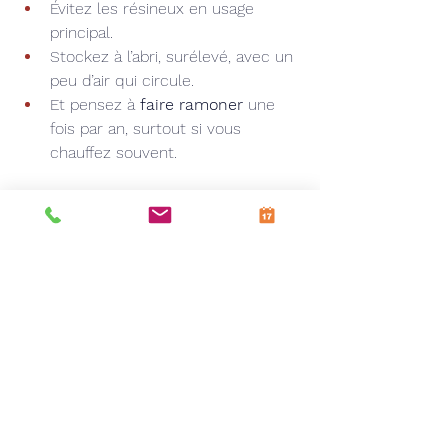
Évitez les résineux en usage 
principal.
Stockez à l’abri, surélevé, avec un 
peu d’air qui circule.
Et pensez à 
faire ramoner
 une 
fois par an, surtout si vous 
chauffez souvent.
Si vous cherchez du 
bois bien sec et 
prêt à brûler
, ou si vous voulez un 
coup de main pour entretenir votre 
installation, 
Le Petit Fumiste est là 
pour ça
. On connaît le métier, on ne 
vend que ce qu’on utiliserait chez 
nous.
Bois de chauffage
Pellets
poele à granulés