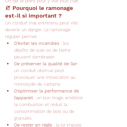
On fait le point pour y voir plus clair.
🧯 Pourquoi le ramonage 
est-il si important ?
Un conduit mal entretenu peut vite 
devenir un danger. Le ramonage 
régulier permet :
D’éviter les incendies
 : les 
dépôts de suie ou de bistre 
peuvent s’embraser.
De préserver la qualité de l’air
 : 
un conduit obstrué peut 
provoquer une intoxication au 
monoxyde de carbone.
D’optimiser la performance de 
l’appareil
 : un bon tirage améliore 
la combustion et réduit la 
consommation de bois ou de 
granulés.
De rester en règle
 : la loi impose 