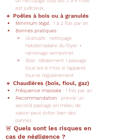
un nettoyage tous les 3 à 4 mois 
est judicieux.
🔸 Poêles à bois ou à granulés
Minimum légal
 : 1 à 2 fois par an.
Bonnes pratiques
 :
Granulés
 : nettoyage 
hebdomadaire du foyer + 
ramonage semestriel.
Bois
 : idéalement 1 passage 
tous les 6 mois si l’appareil 
tourne régulièrement.
🔸 Chaudières (bois, fioul, gaz)
Fréquence imposée
 : 1 fois par an.
Recommandation
 : prévoir un 
second passage en milieu de 
saison peut éviter bien des 
pannes.
🚨 Quels sont les risques en 
cas de négligence ?