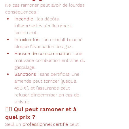
Ne pas ramoner peut avoir de lourdes 
conséquences :
Incendie
 : les dépôts 
inflammables s’enflamment 
facilement.
Intoxication
 : un conduit bouché 
bloque l’évacuation des gaz.
Hausse de consommation
 : une 
mauvaise combustion entraîne du 
gaspillage.
Sanctions
 : sans certificat, une 
amende peut tomber (jusqu’à 
450 €), et l’assurance peut 
refuser d’indemniser en cas de 
sinistre.
👷‍♂️ Qui peut ramoner et à 
quel prix ?
Seul un 
professionnel certifié
 peut 