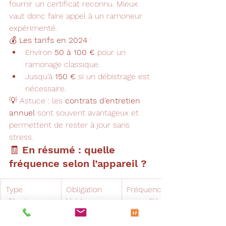
fournir un certificat reconnu. Mieux 
vaut donc faire appel à un ramoneur 
expérimenté.
💰 
Les tarifs en 2024
 :
Environ 
50 à 100 €
 pour un 
ramonage classique.
Jusqu’à 
150 €
 si un débistrage est 
nécessaire.
💡 Astuce : les 
contrats d’entretien 
annuel
 sont souvent avantageux et 
permettent de rester à jour sans 
stress.
🧾 En résumé : quelle 
fréquence selon l’appareil ?
Type 
Obligation 
Fréquence 
d’équipement
légale
conseillée
Cheminée 
2 fois/an
Tous les 3-4 